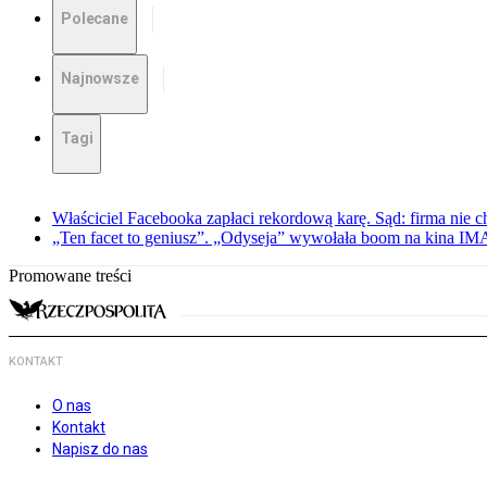
Polecane
Najnowsze
Tagi
Właściciel Facebooka zapłaci rekordową karę. Sąd: firma nie c
„Ten facet to geniusz”. „Odyseja” wywołała boom na kina I
Promowane treści
KONTAKT
O nas
Kontakt
Napisz do nas