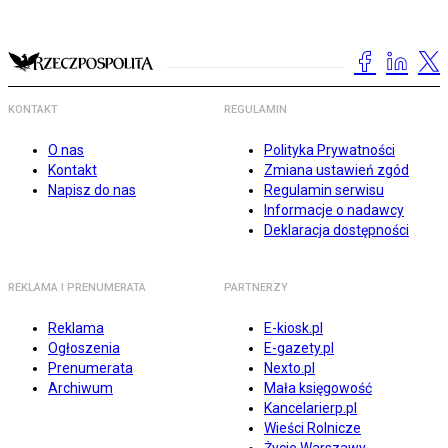
KONTAKT
REGULAMIN
O nas
Polityka Prywatności
Kontakt
Zmiana ustawień zgód
Napisz do nas
Regulamin serwisu
Informacje o nadawcy
Deklaracja dostępności
REKLAMA I PRENUMERATA
PARTNERZY
Reklama
E-kiosk.pl
Ogłoszenia
E-gazety.pl
Prenumerata
Nexto.pl
Archiwum
Mała księgowość
Kancelarierp.pl
Wieści Rolnicze