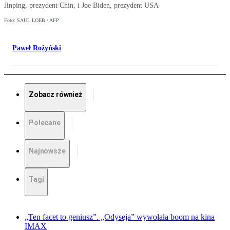
Jinping, prezydent Chin, i Joe Biden, prezydent USA
Foto: SAUL LOEB / AFP
Paweł Rożyński
Zobacz również
Polecane
Najnowsze
Tagi
„Ten facet to geniusz”. „Odyseja” wywołała boom na kina
IMAX