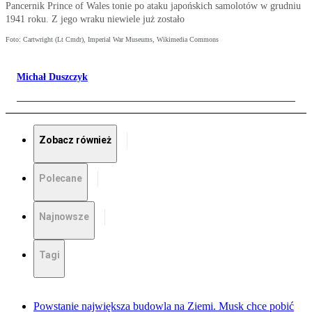
Pancernik Prince of Wales tonie po ataku japońskich samolotów w grudniu
1941 roku. Z jego wraku niewiele już zostało
Foto: Cartwright (Lt Cmdr), Imperial War Museums, Wikimedia Commons
Michał Duszczyk
Zobacz również
Polecane
Najnowsze
Tagi
Powstanie największa budowla na Ziemi. Musk chce pobić