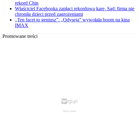
rekord Chin
Właściciel Facebooka zapłaci rekordową karę. Sąd: firma nie
chroniła dzieci przed zagrożeniami
„Ten facet to geniusz”. „Odyseja” wywołała boom na kina
IMAX
Promowane treści