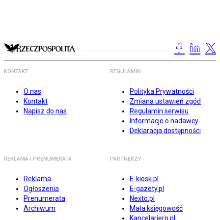
KONTAKT
REGULAMIN
O nas
Polityka Prywatności
Kontakt
Zmiana ustawień zgód
Napisz do nas
Regulamin serwisu
Informacje o nadawcy
Deklaracja dostępności
REKLAMA I PRENUMERATA
PARTNERZY
Reklama
E-kiosk.pl
Ogłoszenia
E-gazety.pl
Prenumerata
Nexto.pl
Archiwum
Mała księgowość
Kancelarierp.pl