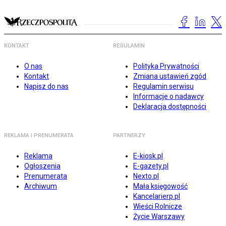
KONTAKT
REGULAMIN
O nas
Polityka Prywatności
Kontakt
Zmiana ustawień zgód
Napisz do nas
Regulamin serwisu
Informacje o nadawcy
Deklaracja dostępności
REKLAMA I PRENUMERATA
PARTNERZY
Reklama
E-kiosk.pl
Ogłoszenia
E-gazety.pl
Prenumerata
Nexto.pl
Archiwum
Mała księgowość
Kancelarierp.pl
Wieści Rolnicze
Życie Warszawy