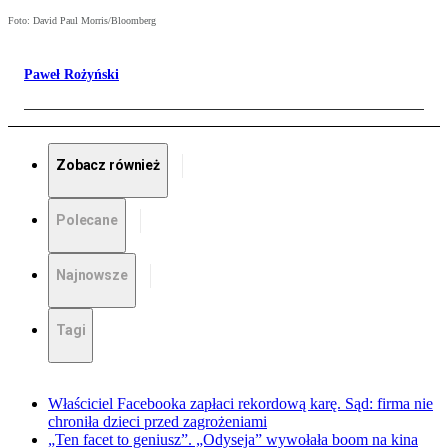
Foto: David Paul Morris/Bloomberg
Paweł Rożyński
Zobacz również
Polecane
Najnowsze
Tagi
Właściciel Facebooka zapłaci rekordową karę. Sąd: firma nie
chroniła dzieci przed zagrożeniami
„Ten facet to geniusz”. „Odyseja” wywołała boom na kina