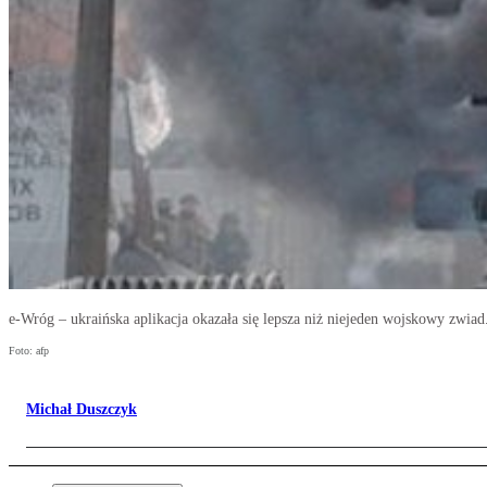
e-Wróg – ukraińska aplikacja okazała się lepsza niż niejeden wojskowy zwiad
Foto: afp
Michał Duszczyk