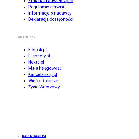
Zmiana ustawień zgód
Regulamin serwisu
Informacje o nadawcy
Deklaracja dostępności
PARTNERZY
E-kiosk.pl
E-gazety.pl
Nexto.pl
Mała księgowość
Kancelarierp.pl
Wieści Rolnicze
Życie Warszawy
KALENDARIUM