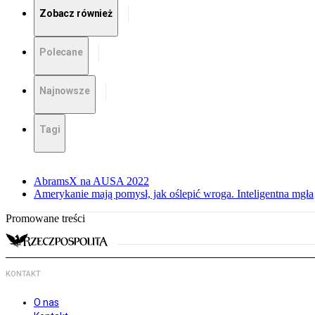
Zobacz również
Polecane
Najnowsze
Tagi
AbramsX na AUSA 2022
Amerykanie mają pomysł, jak oślepić wroga. Inteligentna mgła
Promowane treści
KONTAKT
O nas