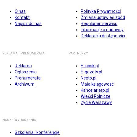
O nas
Polityka Prywatności
Kontakt
Zmiana ustawień zgód
Napisz do nas
Regulamin serwisu
Informacje o nadawcy
Deklaracja dostępności
REKLAMA I PRENUMERATA
PARTNERZY
Reklama
E-kiosk.pl
Ogłoszenia
E-gazety.pl
Prenumerata
Nexto.pl
Archiwum
Mała księgowość
Kancelarierp.pl
Wieści Rolnicze
Życie Warszawy
NASZE WYDARZENIA
Szkolenia i konferencje