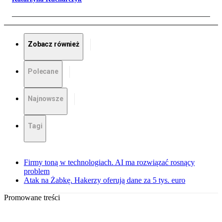
Zobacz również
Polecane
Najnowsze
Tagi
Firmy toną w technologiach. AI ma rozwiązać rosnący
problem
Atak na Żabkę. Hakerzy oferują dane za 5 tys. euro
Promowane treści