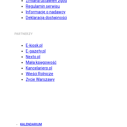
Zmiana ustawień zgód
Regulamin serwisu
Informacje o nadawcy
Deklaracja dostępności
PARTNERZY
E-kiosk.pl
E-gazety.pl
Nexto.pl
Mała księgowość
Kancelarierp.pl
Wieści Rolnicze
Życie Warszawy
KALENDARIUM