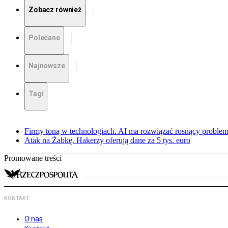
Zobacz również
Polecane
Najnowsze
Tagi
Firmy toną w technologiach. AI ma rozwiązać rosnący proble
Atak na Żabkę. Hakerzy oferują dane za 5 tys. euro
Promowane treści
KONTAKT
O nas