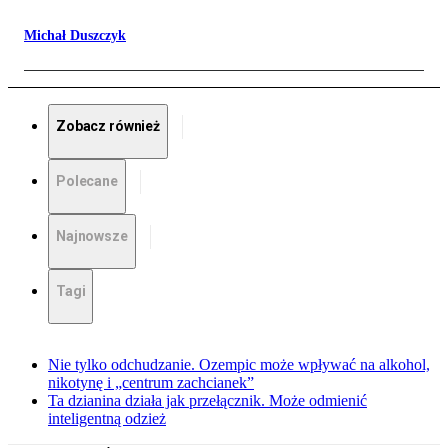
Michał Duszczyk
Zobacz również
Polecane
Najnowsze
Tagi
Nie tylko odchudzanie. Ozempic może wpływać na alkohol,
nikotynę i „centrum zachcianek”
Ta dzianina działa jak przełącznik. Może odmienić
inteligentną odzież