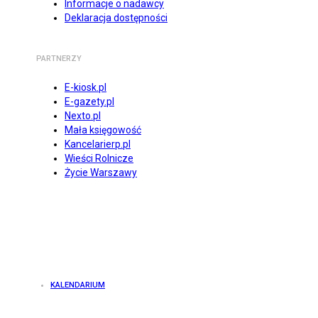
Informacje o nadawcy
Deklaracja dostępności
PARTNERZY
E-kiosk.pl
E-gazety.pl
Nexto.pl
Mała księgowość
Kancelarierp.pl
Wieści Rolnicze
Życie Warszawy
KALENDARIUM