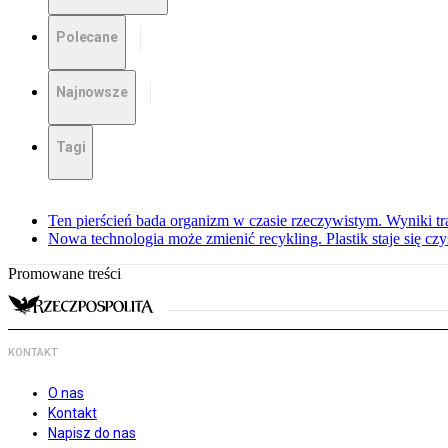
Polecane
Najnowsze
Tagi
Ten pierścień bada organizm w czasie rzeczywistym. Wyniki tra
Nowa technologia może zmienić recykling. Plastik staje się c
Promowane treści
KONTAKT
O nas
Kontakt
Napisz do nas