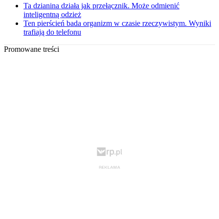
Ta dzianina działa jak przełącznik. Może odmienić
inteligentną odzież
Ten pierścień bada organizm w czasie rzeczywistym. Wyniki
trafiają do telefonu
Promowane treści