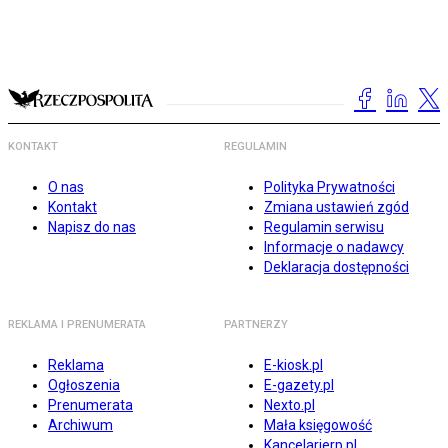
KONTAKT
REGULAMIN
O nas
Polityka Prywatności
Kontakt
Zmiana ustawień zgód
Napisz do nas
Regulamin serwisu
Informacje o nadawcy
Deklaracja dostępności
REKLAMA I PRENUMERATA
PARTNERZY
Reklama
E-kiosk.pl
Ogłoszenia
E-gazety.pl
Prenumerata
Nexto.pl
Archiwum
Mała księgowość
Kancelarierp.pl