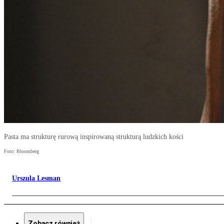
Pasta ma strukturę rurową inspirowaną strukturą ludzkich kości
Foto: Bloomberg
Urszula Lesman
Zobacz również