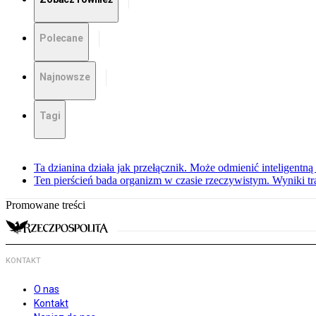
Polecane
Najnowsze
Tagi
Ta dzianina działa jak przełącznik. Może odmienić inteligentną
Ten pierścień bada organizm w czasie rzeczywistym. Wyniki tra
Promowane treści
KONTAKT
O nas
Kontakt