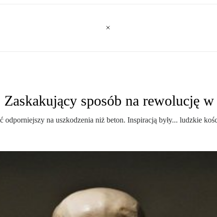
n. Zaskakujący sposób na rewolucję 
porniejszy na uszkodzenia niż beton. Inspiracją były... ludzkie kośc