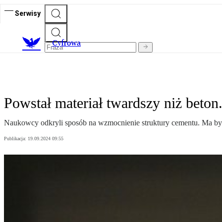
Serwisy
C
yfrowa
Powstał materiał twardszy niż beto
Naukowcy odkryli sposób na wzmocnienie struktury cementu. Ma być od
Publikacja:
19.09.2024 09:55