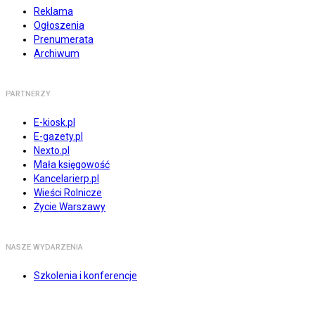
Reklama
Ogłoszenia
Prenumerata
Archiwum
PARTNERZY
E-kiosk.pl
E-gazety.pl
Nexto.pl
Mała księgowość
Kancelarierp.pl
Wieści Rolnicze
Życie Warszawy
NASZE WYDARZENIA
Szkolenia i konferencje