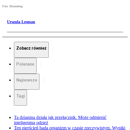
Foto: Bloomberg
Urszula Lesman
Zobacz również
Polecane
Najnowsze
Tagi
Ta dzianina działa jak przełącznik. Może odmienić
inteligentną odzież
Ten pierścień bada organizm w czasie rzeczywistym. Wyniki