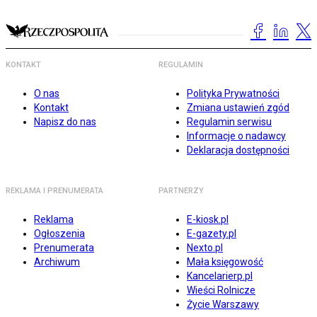
KONTAKT
REGULAMIN
O nas
Polityka Prywatności
Kontakt
Zmiana ustawień zgód
Napisz do nas
Regulamin serwisu
Informacje o nadawcy
Deklaracja dostępności
REKLAMA I PRENUMERATA
PARTNERZY
Reklama
E-kiosk.pl
Ogłoszenia
E-gazety.pl
Prenumerata
Nexto.pl
Archiwum
Mała księgowość
Kancelarierp.pl
Wieści Rolnicze
Życie Warszawy