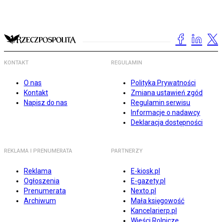
KONTAKT
REGULAMIN
O nas
Polityka Prywatności
Kontakt
Zmiana ustawień zgód
Napisz do nas
Regulamin serwisu
Informacje o nadawcy
Deklaracja dostępności
REKLAMA I PRENUMERATA
PARTNERZY
Reklama
E-kiosk.pl
Ogłoszenia
E-gazety.pl
Prenumerata
Nexto.pl
Archiwum
Mała księgowość
Kancelarierp.pl
Wieści Rolnicze