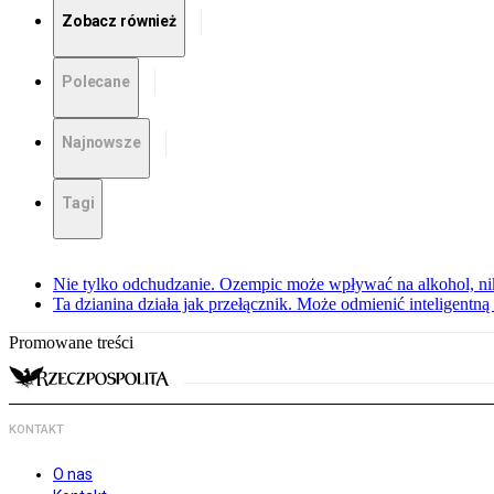
Zobacz również
Polecane
Najnowsze
Tagi
Nie tylko odchudzanie. Ozempic może wpływać na alkohol, ni
Ta dzianina działa jak przełącznik. Może odmienić inteligentną
Promowane treści
KONTAKT
O nas