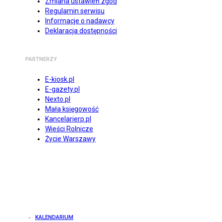
Zmiana ustawień zgód
Regulamin serwisu
Informacje o nadawcy
Deklaracja dostępności
PARTNERZY
E-kiosk.pl
E-gazety.pl
Nexto.pl
Mała księgowość
Kancelarierp.pl
Wieści Rolnicze
Życie Warszawy
KALENDARIUM