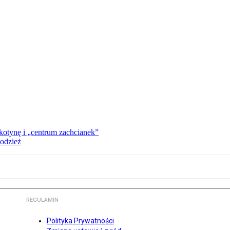
kotynę i „centrum zachcianek”
 odzież
REGULAMIN
Polityka Prywatności