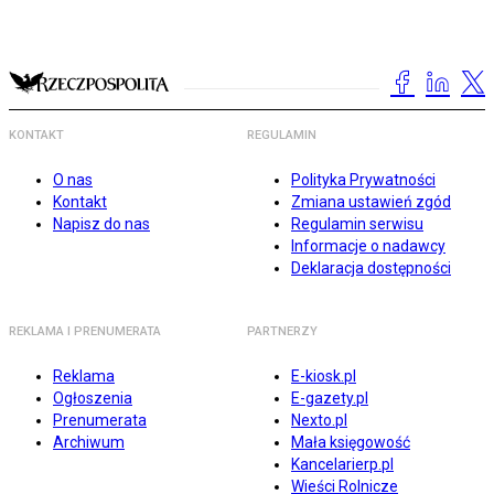
KONTAKT
REGULAMIN
O nas
Polityka Prywatności
Kontakt
Zmiana ustawień zgód
Napisz do nas
Regulamin serwisu
Informacje o nadawcy
Deklaracja dostępności
REKLAMA I PRENUMERATA
PARTNERZY
Reklama
E-kiosk.pl
Ogłoszenia
E-gazety.pl
Prenumerata
Nexto.pl
Archiwum
Mała księgowość
Kancelarierp.pl
Wieści Rolnicze