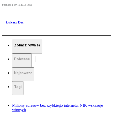
Publikacja:
09.11.2012 14:01
Łukasz Dec
Zobacz również
Polecane
Najnowsze
Tagi
Miliony adresów bez szybkiego internetu. NIK wskazuje
winnych