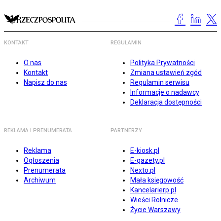
KONTAKT
REGULAMIN
O nas
Polityka Prywatności
Kontakt
Zmiana ustawień zgód
Napisz do nas
Regulamin serwisu
Informacje o nadawcy
Deklaracja dostępności
REKLAMA I PRENUMERATA
PARTNERZY
Reklama
E-kiosk.pl
Ogłoszenia
E-gazety.pl
Prenumerata
Nexto.pl
Archiwum
Mała księgowość
Kancelarierp.pl
Wieści Rolnicze
Życie Warszawy