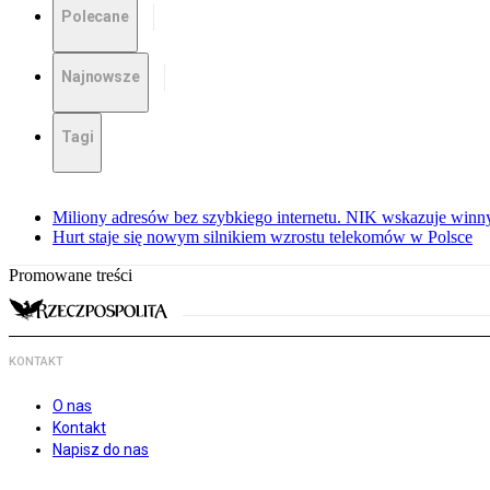
Polecane
Najnowsze
Tagi
Miliony adresów bez szybkiego internetu. NIK wskazuje winn
Hurt staje się nowym silnikiem wzrostu telekomów w Polsce
Promowane treści
KONTAKT
O nas
Kontakt
Napisz do nas