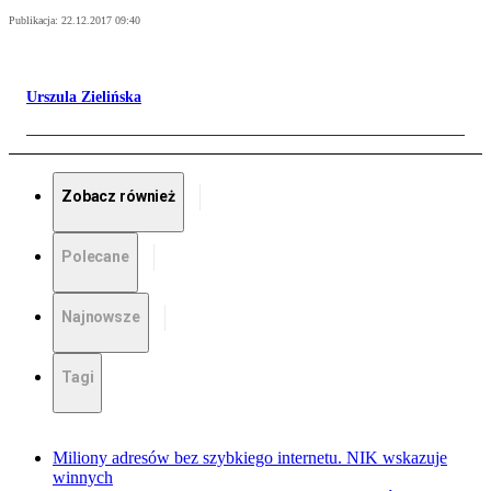
Publikacja:
22.12.2017 09:40
Urszula Zielińska
Zobacz również
Polecane
Najnowsze
Tagi
Miliony adresów bez szybkiego internetu. NIK wskazuje
winnych