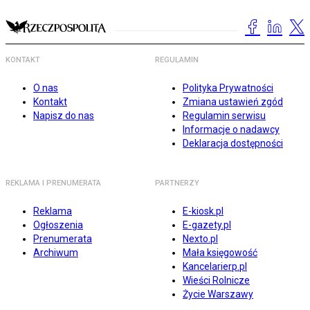
KONTAKT
REGULAMIN
O nas
Polityka Prywatności
Kontakt
Zmiana ustawień zgód
Napisz do nas
Regulamin serwisu
Informacje o nadawcy
Deklaracja dostępności
REKLAMA I PRENUMERATA
PARTNERZY
Reklama
E-kiosk.pl
Ogłoszenia
E-gazety.pl
Prenumerata
Nexto.pl
Archiwum
Mała księgowość
Kancelarierp.pl
Wieści Rolnicze
Życie Warszawy