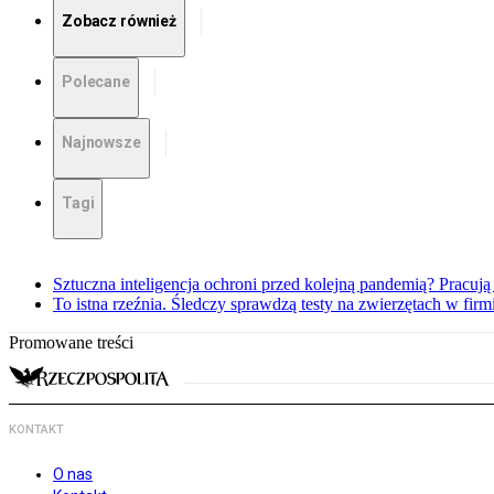
Zobacz również
Polecane
Najnowsze
Tagi
Sztuczna inteligencja ochroni przed kolejną pandemią? Pracuj
To istna rzeźnia. Śledczy sprawdzą testy na zwierzętach w fir
Promowane treści
KONTAKT
O nas