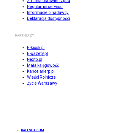
Zmiana ustawień zgód
Regulamin serwisu
Informacje o nadawcy
Deklaracja dostępności
PARTNERZY
E-kiosk.pl
E-gazety.pl
Nexto.pl
Mała księgowość
Kancelarierp.pl
Wieści Rolnicze
Życie Warszawy
KALENDARIUM