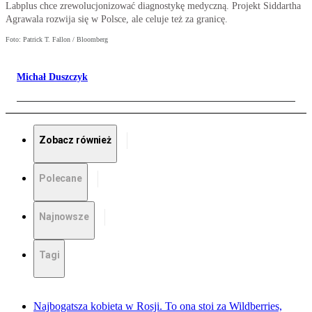
Labplus chce zrewolucjonizować diagnostykę medyczną. Projekt Siddartha
Agrawala rozwija się w Polsce, ale celuje też za granicę.
Foto: Patrick T. Fallon / Bloomberg
Michał Duszczyk
Zobacz również
Polecane
Najnowsze
Tagi
Najbogatsza kobieta w Rosji. To ona stoi za Wildberries,