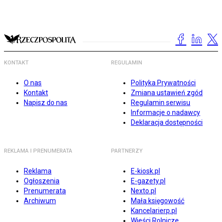
KONTAKT
REGULAMIN
O nas
Polityka Prywatności
Kontakt
Zmiana ustawień zgód
Napisz do nas
Regulamin serwisu
Informacje o nadawcy
Deklaracja dostępności
REKLAMA I PRENUMERATA
PARTNERZY
Reklama
E-kiosk.pl
Ogłoszenia
E-gazety.pl
Prenumerata
Nexto.pl
Archiwum
Mała księgowość
Kancelarierp.pl
Wieści Rolnicze