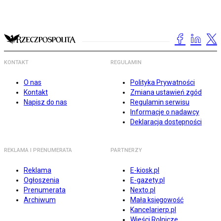
KONTAKT
REGULAMIN
O nas
Polityka Prywatności
Kontakt
Zmiana ustawień zgód
Napisz do nas
Regulamin serwisu
Informacje o nadawcy
Deklaracja dostępności
REKLAMA I PRENUMERATA
PARTNERZY
Reklama
E-kiosk.pl
Ogłoszenia
E-gazety.pl
Prenumerata
Nexto.pl
Archiwum
Mała księgowość
Kancelarierp.pl
Wieści Rolnicze