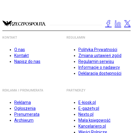
KONTAKT
REGULAMIN
O nas
Polityka Prywatności
Kontakt
Zmiana ustawień zgód
Napisz do nas
Regulamin serwisu
Informacje o nadawcy
Deklaracja dostępności
REKLAMA I PRENUMERATA
PARTNERZY
Reklama
E-kiosk.pl
Ogłoszenia
E-gazety.pl
Prenumerata
Nexto.pl
Archiwum
Mała księgowość
Kancelarierp.pl
Wieści Rolnicze