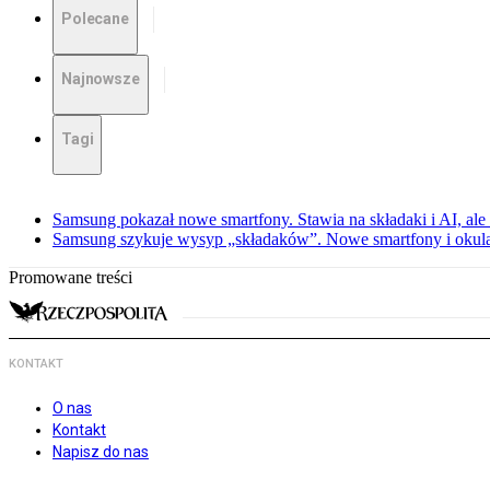
Polecane
Najnowsze
Tagi
Samsung pokazał nowe smartfony. Stawia na składaki i AI, ale
Samsung szykuje wysyp „składaków”. Nowe smartfony i okula
Promowane treści
KONTAKT
O nas
Kontakt
Napisz do nas