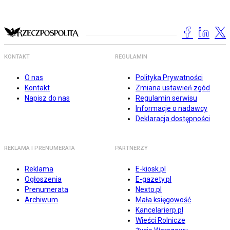
KONTAKT
REGULAMIN
O nas
Polityka Prywatności
Kontakt
Zmiana ustawień zgód
Napisz do nas
Regulamin serwisu
Informacje o nadawcy
Deklaracja dostępności
REKLAMA I PRENUMERATA
PARTNERZY
Reklama
E-kiosk.pl
Ogłoszenia
E-gazety.pl
Prenumerata
Nexto.pl
Archiwum
Mała księgowość
Kancelarierp.pl
Wieści Rolnicze