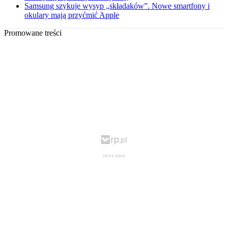
Samsung szykuje wysyp „składaków”. Nowe smartfony i
okulary mają przyćmić Apple
Promowane treści