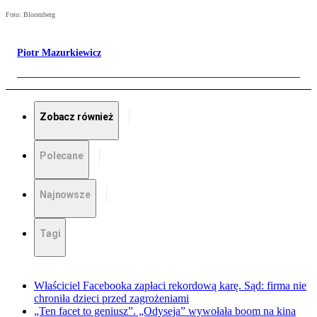
Foto: Bloomberg
Piotr Mazurkiewicz
Zobacz również
Polecane
Najnowsze
Tagi
Właściciel Facebooka zapłaci rekordową karę. Sąd: firma nie
chroniła dzieci przed zagrożeniami
„Ten facet to geniusz”. „Odyseja” wywołała boom na kina