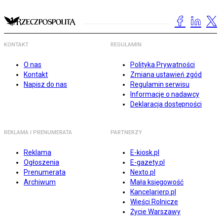
KONTAKT
REGULAMIN
O nas
Polityka Prywatności
Kontakt
Zmiana ustawień zgód
Napisz do nas
Regulamin serwisu
Informacje o nadawcy
Deklaracja dostępności
REKLAMA I PRENUMERATA
PARTNERZY
Reklama
E-kiosk.pl
Ogłoszenia
E-gazety.pl
Prenumerata
Nexto.pl
Archiwum
Mała księgowość
Kancelarierp.pl
Wieści Rolnicze
Życie Warszawy