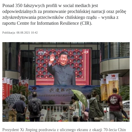
Ponad 350 fałszywych profili w social mediach jest
odpowiedzialnych za promowanie prochińskiej narracji oraz próbę
zdyskredytowania przeciwników chińskiego rządu – wynika z
raportu Centre for Information Resilience (CIR).
Publikacja:
08.08.2021 10:42
Prezydent Xi Jinping pozdrawia z ulicznego ekranu z okazji 70-lecia Chin