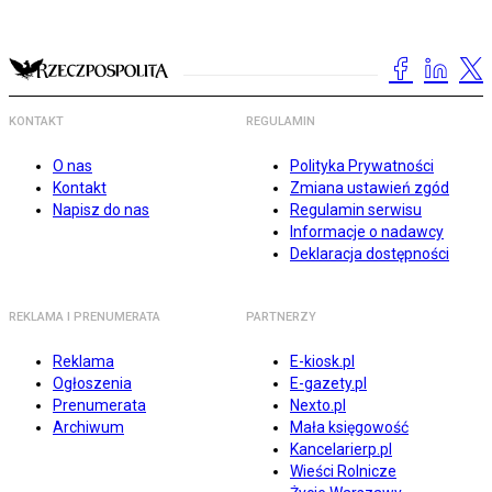
KONTAKT
REGULAMIN
O nas
Polityka Prywatności
Kontakt
Zmiana ustawień zgód
Napisz do nas
Regulamin serwisu
Informacje o nadawcy
Deklaracja dostępności
REKLAMA I PRENUMERATA
PARTNERZY
Reklama
E-kiosk.pl
Ogłoszenia
E-gazety.pl
Prenumerata
Nexto.pl
Archiwum
Mała księgowość
Kancelarierp.pl
Wieści Rolnicze