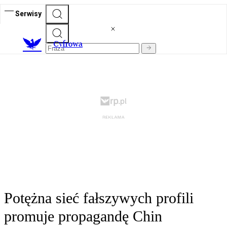
Serwisy
C
yfrowa
Potężna sieć fałszywych profili
promuje propagandę Chin