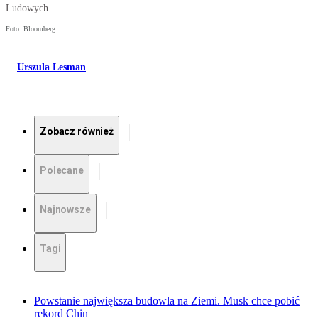
Ludowych
Foto: Bloomberg
Urszula Lesman
Zobacz również
Polecane
Najnowsze
Tagi
Powstanie największa budowla na Ziemi. Musk chce pobić
rekord Chin