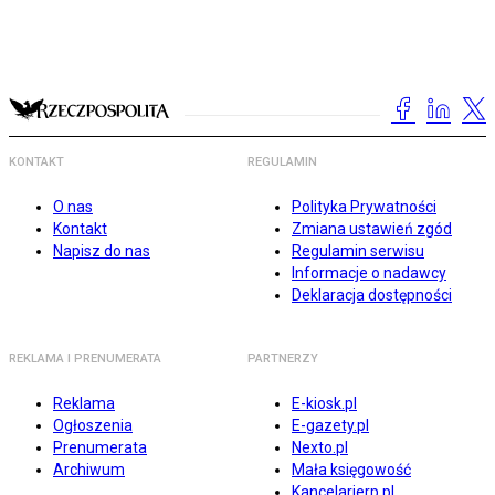
KONTAKT
REGULAMIN
O nas
Polityka Prywatności
Kontakt
Zmiana ustawień zgód
Napisz do nas
Regulamin serwisu
Informacje o nadawcy
Deklaracja dostępności
REKLAMA I PRENUMERATA
PARTNERZY
Reklama
E-kiosk.pl
Ogłoszenia
E-gazety.pl
Prenumerata
Nexto.pl
Archiwum
Mała księgowość
Kancelarierp.pl