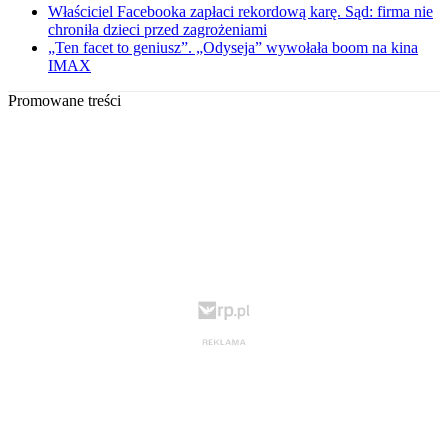
Właściciel Facebooka zapłaci rekordową karę. Sąd: firma nie
chroniła dzieci przed zagrożeniami
„Ten facet to geniusz”. „Odyseja” wywołała boom na kina
IMAX
Promowane treści