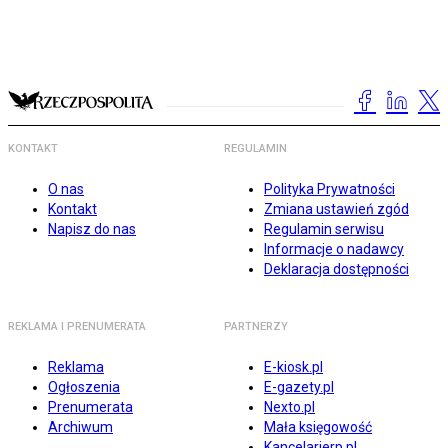
KONTAKT
REGULAMIN
O nas
Polityka Prywatności
Kontakt
Zmiana ustawień zgód
Napisz do nas
Regulamin serwisu
Informacje o nadawcy
Deklaracja dostępności
REKLAMA I PRENUMERATA
PARTNERZY
Reklama
E-kiosk.pl
Ogłoszenia
E-gazety.pl
Prenumerata
Nexto.pl
Archiwum
Mała księgowość
Kancelarierp.pl