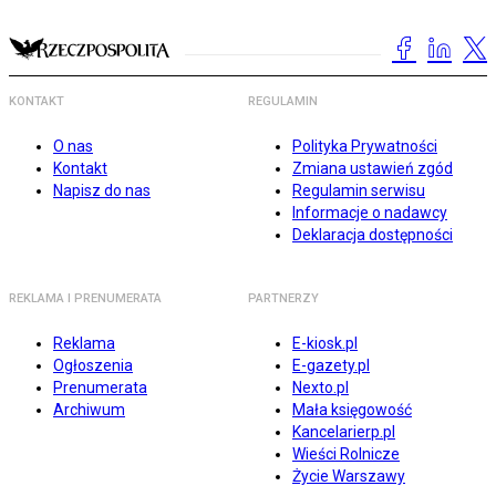
KONTAKT
REGULAMIN
O nas
Polityka Prywatności
Kontakt
Zmiana ustawień zgód
Napisz do nas
Regulamin serwisu
Informacje o nadawcy
Deklaracja dostępności
REKLAMA I PRENUMERATA
PARTNERZY
Reklama
E-kiosk.pl
Ogłoszenia
E-gazety.pl
Prenumerata
Nexto.pl
Archiwum
Mała księgowość
Kancelarierp.pl
Wieści Rolnicze
Życie Warszawy