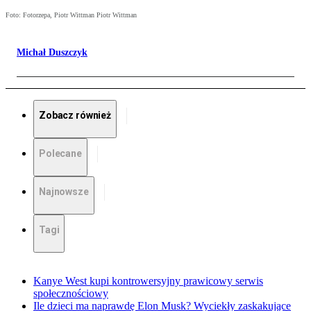
Foto: Fotorzepa, Piotr Wittman Piotr Wittman
Michał Duszczyk
Zobacz również
Polecane
Najnowsze
Tagi
Kanye West kupi kontrowersyjny prawicowy serwis
społecznościowy
Ile dzieci ma naprawdę Elon Musk? Wyciekły zaskakujące