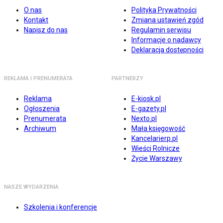
O nas
Polityka Prywatności
Kontakt
Zmiana ustawień zgód
Napisz do nas
Regulamin serwisu
Informacje o nadawcy
Deklaracja dostępności
REKLAMA I PRENUMERATA
PARTNERZY
Reklama
E-kiosk.pl
Ogłoszenia
E-gazety.pl
Prenumerata
Nexto.pl
Archiwum
Mała księgowość
Kancelarierp.pl
Wieści Rolnicze
Życie Warszawy
NASZE WYDARZENIA
Szkolenia i konferencje