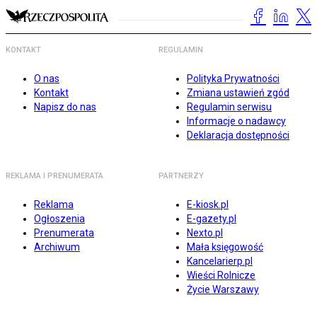
KONTAKT
REGULAMIN
O nas
Polityka Prywatności
Kontakt
Zmiana ustawień zgód
Napisz do nas
Regulamin serwisu
Informacje o nadawcy
Deklaracja dostępności
REKLAMA I PRENUMERATA
PARTNERZY
Reklama
E-kiosk.pl
Ogłoszenia
E-gazety.pl
Prenumerata
Nexto.pl
Archiwum
Mała księgowość
Kancelarierp.pl
Wieści Rolnicze
Życie Warszawy