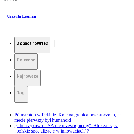
Foto: Flickr
Urszula Lesman
Zobacz również
Polecane
Najnowsze
Tagi
Półmaraton w Pekinie. Kolejna granica przekroczona, na
mecie pierwszy był humanoid
„Chińczyków i USA nie prześcigniemy". Ale szansą są
„polskie specjalizacje w innowacjach"?