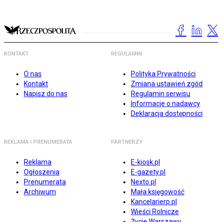
KONTAKT
REGULAMIN
O nas
Polityka Prywatności
Kontakt
Zmiana ustawień zgód
Napisz do nas
Regulamin serwisu
Informacje o nadawcy
Deklaracja dostępności
REKLAMA I PRENUMERATA
PARTNERZY
Reklama
E-kiosk.pl
Ogłoszenia
E-gazety.pl
Prenumerata
Nexto.pl
Archiwum
Mała księgowość
Kancelarierp.pl
Wieści Rolnicze
Życie Warszawy