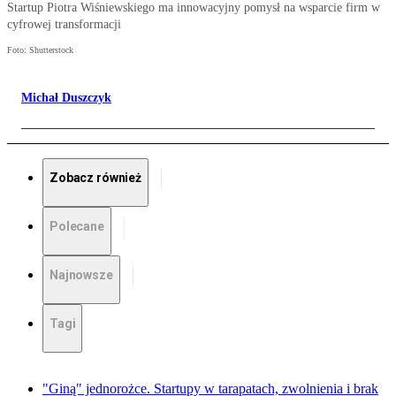
Startup Piotra Wiśniewskiego ma innowacyjny pomysł na wsparcie firm w
cyfrowej transformacji
Foto: Shutterstock
Michał Duszczyk
Zobacz również
Polecane
Najnowsze
Tagi
"Giną" jednorożce. Startupy w tarapatach, zwolnienia i brak