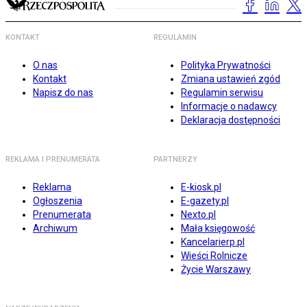
KONTAKT
REGULAMIN
O nas
Polityka Prywatności
Kontakt
Zmiana ustawień zgód
Napisz do nas
Regulamin serwisu
Informacje o nadawcy
Deklaracja dostępności
REKLAMA I PRENUMERATA
PARTNERZY
Reklama
E-kiosk.pl
Ogłoszenia
E-gazety.pl
Prenumerata
Nexto.pl
Archiwum
Mała księgowość
Kancelarierp.pl
Wieści Rolnicze
Życie Warszawy