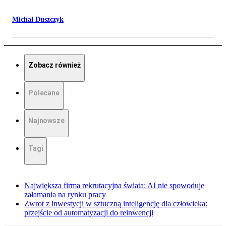
Michał Duszczyk
Zobacz również
Polecane
Najnowsze
Tagi
Największa firma rekrutacyjna świata: AI nie spowoduje
załamania na rynku pracy
Zwrot z inwestycji w sztuczną inteligencję dla człowieka:
przejście od automatyzacji do reinwencji