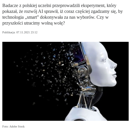
Badacze z polskiej uczelni przeprowadzili eksperyment, który
pokazał, że rozwój AI sprawił, iż coraz częściej zgadzamy się, by
technologia „smart” dokonywała za nas wyborów. Czy w
przyszłości utracimy wolną wolę?
Publikacja:
07.11.2021 23:12
Foto: Adobe Stock