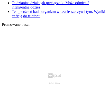
Ta dzianina działa jak przełącznik. Może odmienić
inteligentną odzież
Ten pierścień bada organizm w czasie rzeczywistym. Wyniki
trafiają do telefonu
Promowane treści