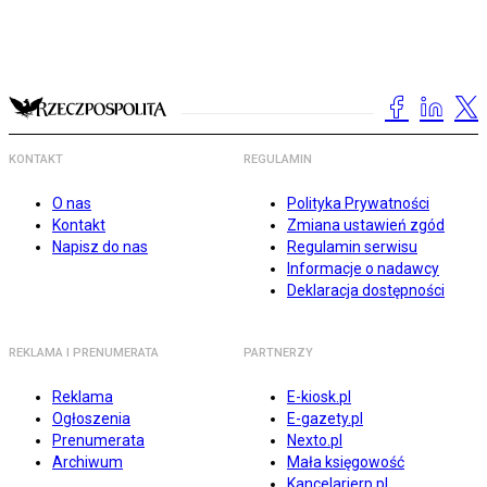
KONTAKT
REGULAMIN
O nas
Polityka Prywatności
Kontakt
Zmiana ustawień zgód
Napisz do nas
Regulamin serwisu
Informacje o nadawcy
Deklaracja dostępności
REKLAMA I PRENUMERATA
PARTNERZY
Reklama
E-kiosk.pl
Ogłoszenia
E-gazety.pl
Prenumerata
Nexto.pl
Archiwum
Mała księgowość
Kancelarierp.pl