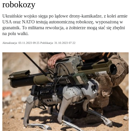
robokozy
Ukraińskie wojsko sięga po lądowe drony-kamikadze, z kolei armie
USA oraz NATO testują autonomiczną robokozę, wyposażoną w
granatnik. To militarna rewolucja, a żołnierze mogą stać się zbędni
na polu walki.
Aktualizacja:
03.11.2023 09:25
Publikacja:
31.10.2023 07:22