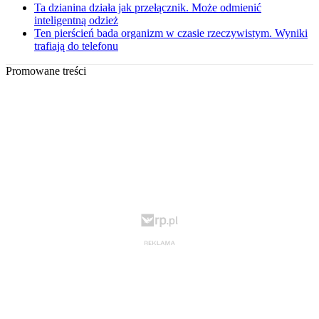
Ta dzianina działa jak przełącznik. Może odmienić
inteligentną odzież
Ten pierścień bada organizm w czasie rzeczywistym. Wyniki
trafiają do telefonu
Promowane treści