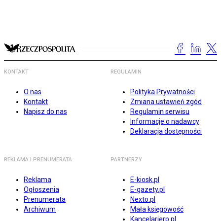
KONTAKT
REGULAMIN
O nas
Polityka Prywatności
Kontakt
Zmiana ustawień zgód
Napisz do nas
Regulamin serwisu
Informacje o nadawcy
Deklaracja dostępności
REKLAMA I PRENUMERATA
PARTNERZY
Reklama
E-kiosk.pl
Ogłoszenia
E-gazety.pl
Prenumerata
Nexto.pl
Archiwum
Mała księgowość
Kancelarierp.pl