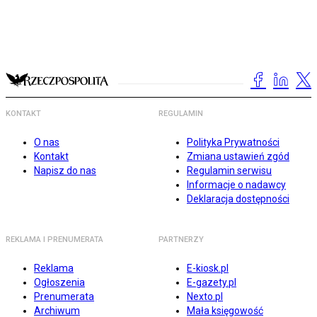
KONTAKT
REGULAMIN
O nas
Polityka Prywatności
Kontakt
Zmiana ustawień zgód
Napisz do nas
Regulamin serwisu
Informacje o nadawcy
Deklaracja dostępności
REKLAMA I PRENUMERATA
PARTNERZY
Reklama
E-kiosk.pl
Ogłoszenia
E-gazety.pl
Prenumerata
Nexto.pl
Archiwum
Mała księgowość