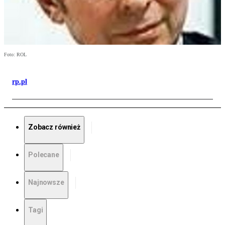
Foto: ROL
rp.pl
Zobacz również
Polecane
Najnowsze
Tagi