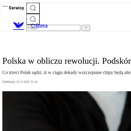
Serwisy
C
yfrowa
Polska w obliczu rewolucji. Podskórn
Co trzeci Polak sądzi, iż w ciągu dekady wszczepiane chipy będą alter
Publikacja:
22.11.2021 11:24