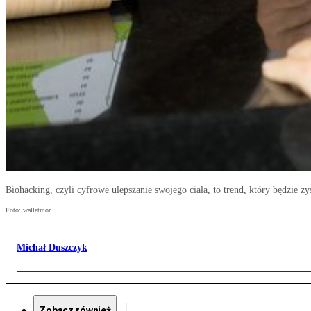
Biohacking, czyli cyfrowe ulepszanie swojego ciała, to trend, który będzie z
Foto: walletmor
Michał Duszczyk
Zobacz również