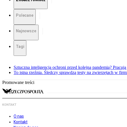
Polecane
Najnowsze
Tagi
Sztuczna inteligencja ochroni przed kolejną pandemią? Pracuj
To istna rzeźnia. Śledczy sprawdzą testy na zwierzętach w fir
Promowane treści
KONTAKT
O nas
Kontakt