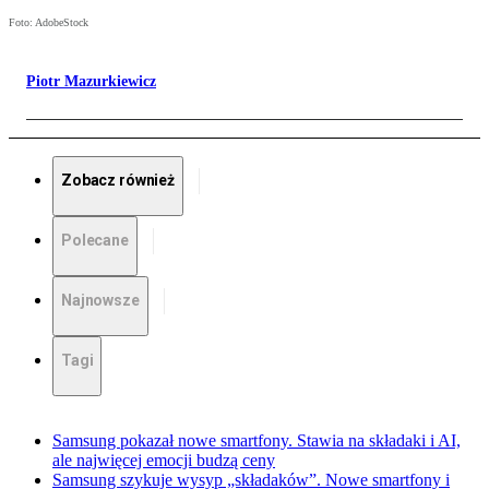
Foto: AdobeStock
Piotr Mazurkiewicz
Zobacz również
Polecane
Najnowsze
Tagi
Samsung pokazał nowe smartfony. Stawia na składaki i AI,
ale najwięcej emocji budzą ceny
Samsung szykuje wysyp „składaków”. Nowe smartfony i