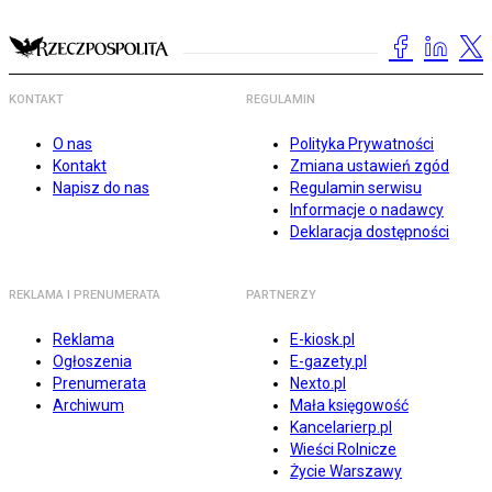
KONTAKT
REGULAMIN
O nas
Polityka Prywatności
Kontakt
Zmiana ustawień zgód
Napisz do nas
Regulamin serwisu
Informacje o nadawcy
Deklaracja dostępności
REKLAMA I PRENUMERATA
PARTNERZY
Reklama
E-kiosk.pl
Ogłoszenia
E-gazety.pl
Prenumerata
Nexto.pl
Archiwum
Mała księgowość
Kancelarierp.pl
Wieści Rolnicze
Życie Warszawy