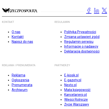
KONTAKT
REGULAMIN
O nas
Polityka Prywatności
Kontakt
Zmiana ustawień zgód
Napisz do nas
Regulamin serwisu
Informacje o nadawcy
Deklaracja dostępności
REKLAMA I PRENUMERATA
PARTNERZY
Reklama
E-kiosk.pl
Ogłoszenia
E-gazety.pl
Prenumerata
Nexto.pl
Archiwum
Mała księgowość
Kancelarierp.pl
Wieści Rolnicze
Życie Warszawy