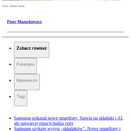
Foto: Adobe Stock
Piotr Mazurkiewicz
Zobacz również
Polecane
Najnowsze
Tagi
Samsung pokazał nowe smartfony. Stawia na składaki i AI,
ale najwięcej emocji budzą ceny
Samsung szykuje wysyp „składaków”. Nowe smartfony i