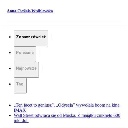
Anna Cieślak-Wróblewska
Zobacz również
Polecane
Najnowsze
Tagi
„Ten facet to geniusz”. „Odyseja” wywołała boom na kina
IMAX
Wall Street odwraca się od Muska. Z majątku zniknęło 600
mld dol.