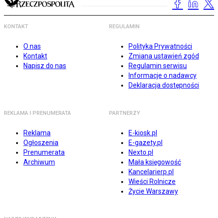
KONTAKT
REGULAMIN
O nas
Polityka Prywatności
Kontakt
Zmiana ustawień zgód
Napisz do nas
Regulamin serwisu
Informacje o nadawcy
Deklaracja dostępności
REKLAMA I PRENUMERATA
PARTNERZY
Reklama
E-kiosk.pl
Ogłoszenia
E-gazety.pl
Prenumerata
Nexto.pl
Archiwum
Mała księgowość
Kancelarierp.pl
Wieści Rolnicze
Życie Warszawy