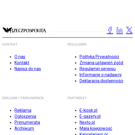
KONTAKT
REGULAMIN
O nas
Polityka Prywatności
Kontakt
Zmiana ustawień zgód
Napisz do nas
Regulamin serwisu
Informacje o nadawcy
Deklaracja dostępności
REKLAMA I PRENUMERATA
PARTNERZY
Reklama
E-kiosk.pl
Ogłoszenia
E-gazety.pl
Prenumerata
Nexto.pl
Archiwum
Mała księgowość
Kancelarierp.pl