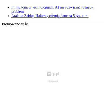
Firmy toną w technologiach. AI ma rozwiązać rosnący
problem
Atak na Żabkę. Hakerzy oferują dane za 5 tys. euro
Promowane treści