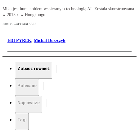
Mika jest humanoidem wspieranym technologią AI. Została skonstruowana
w 2015 r. w Hongkongu
Foto: F. COFFRINI / AFP
EDI PYREK
,
Michał Duszczyk
Zobacz również
Polecane
Najnowsze
Tagi