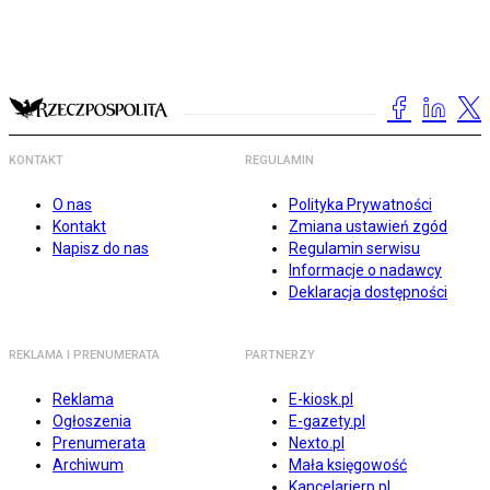
KONTAKT
REGULAMIN
O nas
Polityka Prywatności
Kontakt
Zmiana ustawień zgód
Napisz do nas
Regulamin serwisu
Informacje o nadawcy
Deklaracja dostępności
REKLAMA I PRENUMERATA
PARTNERZY
Reklama
E-kiosk.pl
Ogłoszenia
E-gazety.pl
Prenumerata
Nexto.pl
Archiwum
Mała księgowość
Kancelarierp.pl