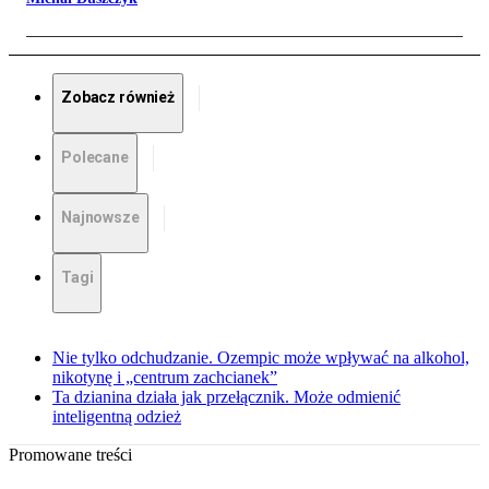
Zobacz również
Polecane
Najnowsze
Tagi
Nie tylko odchudzanie. Ozempic może wpływać na alkohol,
nikotynę i „centrum zachcianek”
Ta dzianina działa jak przełącznik. Może odmienić
inteligentną odzież
Promowane treści