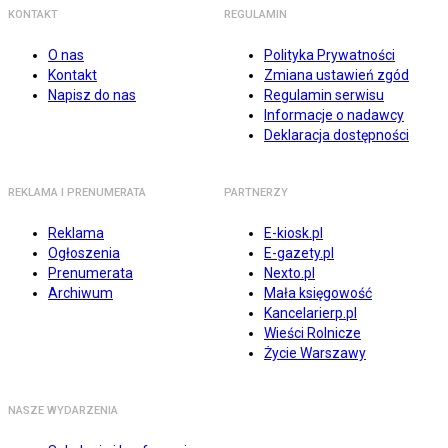
KONTAKT
REGULAMIN
O nas
Polityka Prywatności
Kontakt
Zmiana ustawień zgód
Napisz do nas
Regulamin serwisu
Informacje o nadawcy
Deklaracja dostępności
REKLAMA I PRENUMERATA
PARTNERZY
Reklama
E-kiosk.pl
Ogłoszenia
E-gazety.pl
Prenumerata
Nexto.pl
Archiwum
Mała księgowość
Kancelarierp.pl
Wieści Rolnicze
Życie Warszawy
NASZE WYDARZENIA