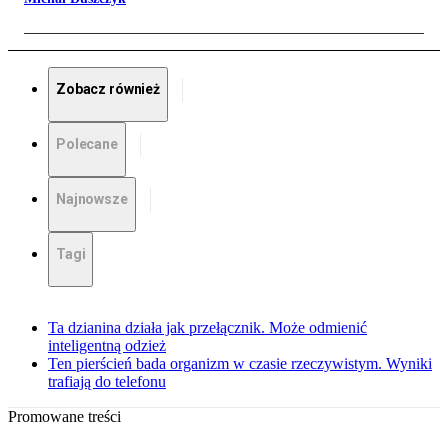
Zobacz również
Polecane
Najnowsze
Tagi
Ta dzianina działa jak przełącznik. Może odmienić
inteligentną odzież
Ten pierścień bada organizm w czasie rzeczywistym. Wyniki
trafiają do telefonu
Promowane treści