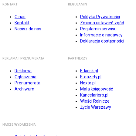
KONTAKT
REGULAMIN
O nas
Polityka Prywatności
Kontakt
Zmiana ustawień zgód
Napisz do nas
Regulamin serwisu
Informacje o nadawcy
Deklaracja dostępności
REKLAMA I PRENUMERATA
PARTNERZY
Reklama
E-kiosk.pl
Ogłoszenia
E-gazety.pl
Prenumerata
Nexto.pl
Archiwum
Mała księgowość
Kancelarierp.pl
Wieści Rolnicze
Życie Warszawy
NASZE WYDARZENIA