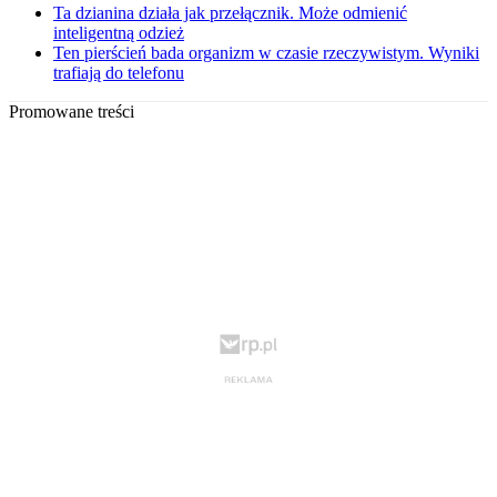
Ta dzianina działa jak przełącznik. Może odmienić
inteligentną odzież
Ten pierścień bada organizm w czasie rzeczywistym. Wyniki
trafiają do telefonu
Promowane treści