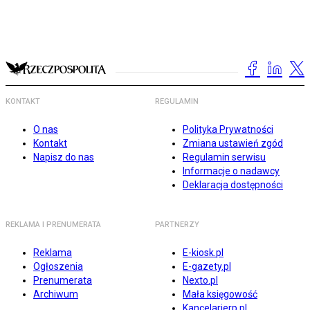
KONTAKT
REGULAMIN
O nas
Polityka Prywatności
Kontakt
Zmiana ustawień zgód
Napisz do nas
Regulamin serwisu
Informacje o nadawcy
Deklaracja dostępności
REKLAMA I PRENUMERATA
PARTNERZY
Reklama
E-kiosk.pl
Ogłoszenia
E-gazety.pl
Prenumerata
Nexto.pl
Archiwum
Mała księgowość
Kancelarierp.pl