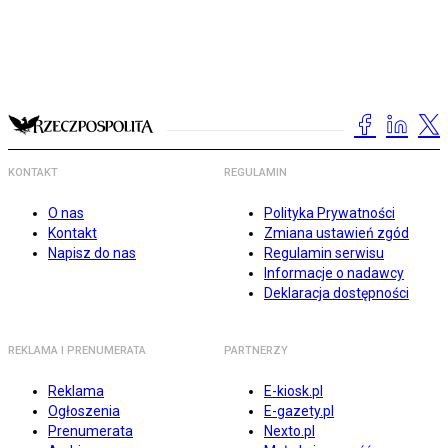
KONTAKT
REGULAMIN
O nas
Polityka Prywatności
Kontakt
Zmiana ustawień zgód
Napisz do nas
Regulamin serwisu
Informacje o nadawcy
Deklaracja dostępności
REKLAMA I PRENUMERATA
PARTNERZY
Reklama
E-kiosk.pl
Ogłoszenia
E-gazety.pl
Prenumerata
Nexto.pl