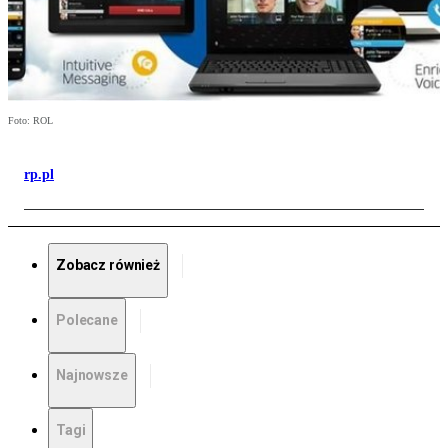
Foto: ROL
rp.pl
Zobacz również
Polecane
Najnowsze
Tagi