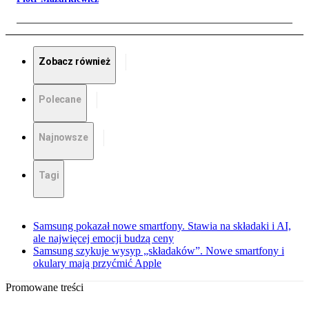
Zobacz również
Polecane
Najnowsze
Tagi
Samsung pokazał nowe smartfony. Stawia na składaki i AI,
ale najwięcej emocji budzą ceny
Samsung szykuje wysyp „składaków”. Nowe smartfony i
okulary mają przyćmić Apple
Promowane treści