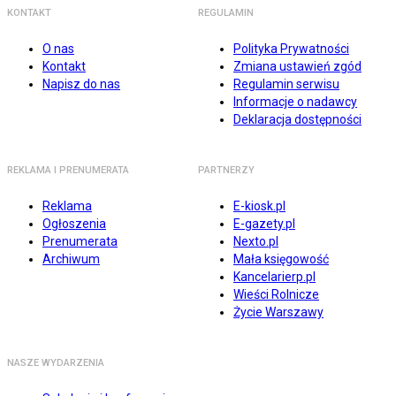
KONTAKT
REGULAMIN
O nas
Polityka Prywatności
Kontakt
Zmiana ustawień zgód
Napisz do nas
Regulamin serwisu
Informacje o nadawcy
Deklaracja dostępności
REKLAMA I PRENUMERATA
PARTNERZY
Reklama
E-kiosk.pl
Ogłoszenia
E-gazety.pl
Prenumerata
Nexto.pl
Archiwum
Mała księgowość
Kancelarierp.pl
Wieści Rolnicze
Życie Warszawy
NASZE WYDARZENIA