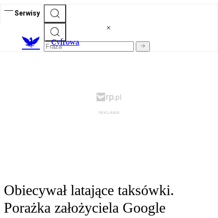
Serwisy
C
yfrowa
Obiecywał latające taksówki.
Porażka założyciela Google