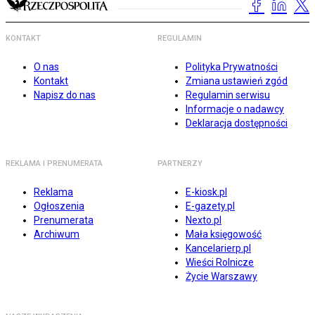
KONTAKT
REGULAMIN
O nas
Polityka Prywatności
Kontakt
Zmiana ustawień zgód
Napisz do nas
Regulamin serwisu
Informacje o nadawcy
Deklaracja dostępności
REKLAMA I PRENUMERATA
PARTNERZY
Reklama
E-kiosk.pl
Ogłoszenia
E-gazety.pl
Prenumerata
Nexto.pl
Archiwum
Mała księgowość
Kancelarierp.pl
Wieści Rolnicze
Życie Warszawy