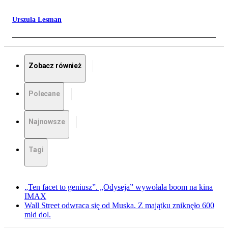
Urszula Lesman
Zobacz również
Polecane
Najnowsze
Tagi
„Ten facet to geniusz”. „Odyseja” wywołała boom na kina
IMAX
Wall Street odwraca się od Muska. Z majątku zniknęło 600
mld dol.